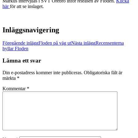
Markus intervjuas i SVT Örebro inför releasen av Floden.
Klicka
här
för att se inslaget.
Inläggsnavigering
Föregående inlägg
Floden på väg ut
Nästa inlägg
Recensenterna
hyllar Floden
Lämna ett svar
Din e-postadress kommer inte publiceras.
Obligatoriska fält är
märkta
*
Kommentar
*