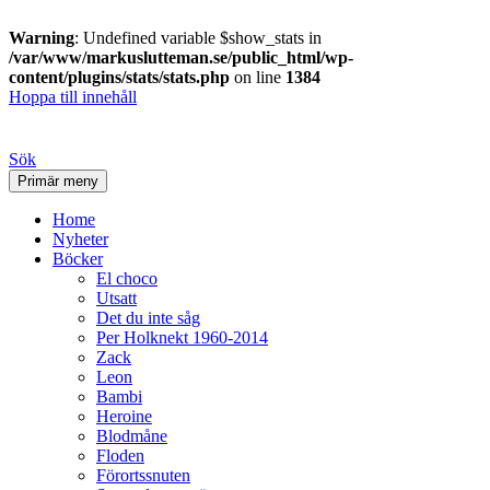
Warning
: Undefined variable $show_stats in
/var/www/markuslutteman.se/public_html/wp-
content/plugins/stats/stats.php
on line
1384
Hoppa till innehåll
Sök
Primär meny
Home
Nyheter
Böcker
El choco
Utsatt
Det du inte såg
Per Holknekt 1960-2014
Zack
Leon
Bambi
Heroine
Blodmåne
Floden
Förortssnuten