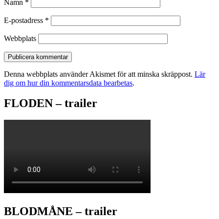
Namn
*
E-postadress
*
Webbplats
Denna webbplats använder Akismet för att minska skräppost.
Lär
dig om hur din kommentarsdata bearbetas
.
FLODEN – trailer
BLODMÅNE – trailer