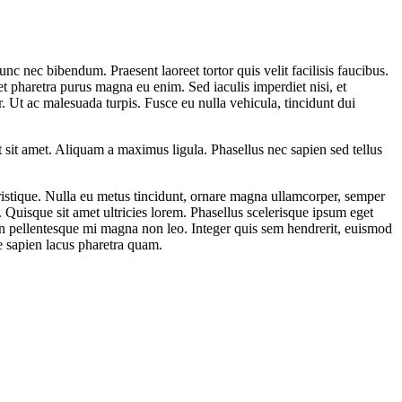
unc nec bibendum. Praesent laoreet tortor quis velit facilisis faucibus.
met pharetra purus magna eu enim. Sed iaculis imperdiet nisi, et
 Ut ac malesuada turpis. Fusce eu nulla vehicula, tincidunt dui
nt sit amet. Aliquam a maximus ligula. Phasellus nec sapien sed tellus
r tristique. Nulla eu metus tincidunt, ornare magna ullamcorper, semper
t. Quisque sit amet ultricies lorem. Phasellus scelerisque ipsum eget
non pellentesque mi magna non leo. Integer quis sem hendrerit, euismod
re sapien lacus pharetra quam.