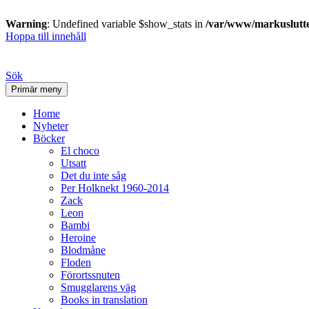
Warning
: Undefined variable $show_stats in
/var/www/markusluttem
Hoppa till innehåll
Sök
Primär meny
Home
Nyheter
Böcker
El choco
Utsatt
Det du inte såg
Per Holknekt 1960-2014
Zack
Leon
Bambi
Heroine
Blodmåne
Floden
Förortssnuten
Smugglarens väg
Books in translation