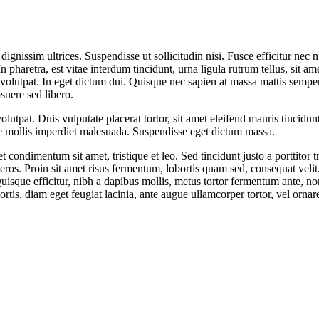
ignissim ultrices. Suspendisse ut sollicitudin nisi. Fusce efficitur nec n
 pharetra, est vitae interdum tincidunt, urna ligula rutrum tellus, sit a
volutpat. In eget dictum dui. Quisque nec sapien at massa mattis semper.
osuere sed libero.
olutpat. Duis vulputate placerat tortor, sit amet eleifend mauris tincidu
e mollis imperdiet malesuada. Suspendisse eget dictum massa.
et condimentum sit amet, tristique et leo. Sed tincidunt justo a porttito
it eros. Proin sit amet risus fermentum, lobortis quam sed, consequat veli
Quisque efficitur, nibh a dapibus mollis, metus tortor fermentum ante, 
rtis, diam eget feugiat lacinia, ante augue ullamcorper tortor, vel orna