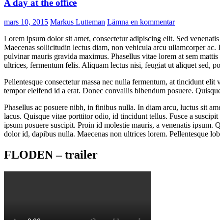
A day at the office
mars 10, 2015
Markus Lutteman
Lämna en kommentar
Lorem ipsum dolor sit amet, consectetur adipiscing elit. Sed venenatis d
Maecenas sollicitudin lectus diam, non vehicula arcu ullamcorper ac. In
pulvinar mauris gravida maximus. Phasellus vitae lorem at sem mattis 
ultrices, fermentum felis. Aliquam lectus nisi, feugiat ut aliquet sed, p
Pellentesque consectetur massa nec nulla fermentum, at tincidunt elit v
tempor eleifend id a erat. Donec convallis bibendum posuere. Quisqu
Phasellus ac posuere nibh, in finibus nulla. In diam arcu, luctus sit am
lacus. Quisque vitae porttitor odio, id tincidunt tellus. Fusce a suscip
ipsum posuere suscipit. Proin id molestie mauris, a venenatis ipsum. 
dolor id, dapibus nulla. Maecenas non ultrices lorem. Pellentesque lobo
FLODEN – trailer